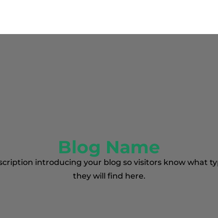
Blog Name
scription introducing your blog so visitors know what ty
they will find here.