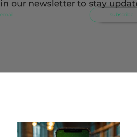
in our newsletter to stay upda
subscribe