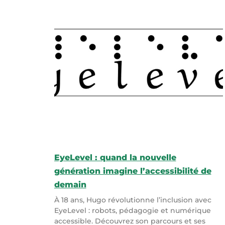
EyeLevel : quand la nouvelle
génération imagine l’accessibilité de
demain
À 18 ans, Hugo révolutionne l’inclusion avec
EyeLevel : robots, pédagogie et numérique
accessible. Découvrez son parcours et ses