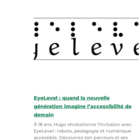
EyeLevel : quand la nouvelle
génération imagine l’accessibilité de
demain
À 18 ans, Hugo révolutionne l’inclusion avec
EyeLevel : robots, pédagogie et numérique
accessible. Découvrez son parcours et ses