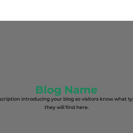
Blog Name
scription introducing your blog so visitors know what ty
they will find here.