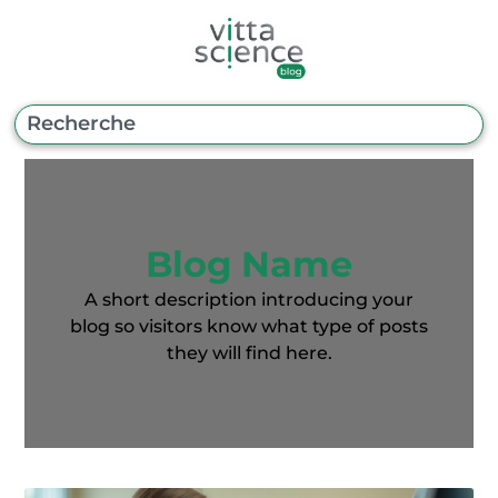
Blog Name
A short description introducing your
blog so visitors know what type of posts
they will find here.