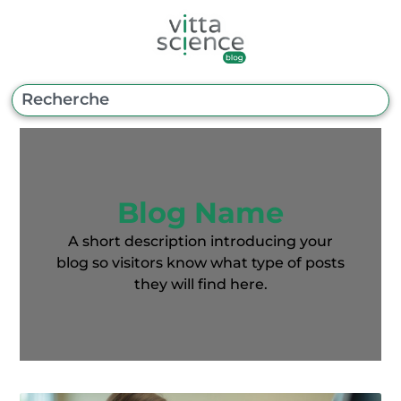
Blog Name
A short description introducing your
blog so visitors know what type of posts
they will find here.